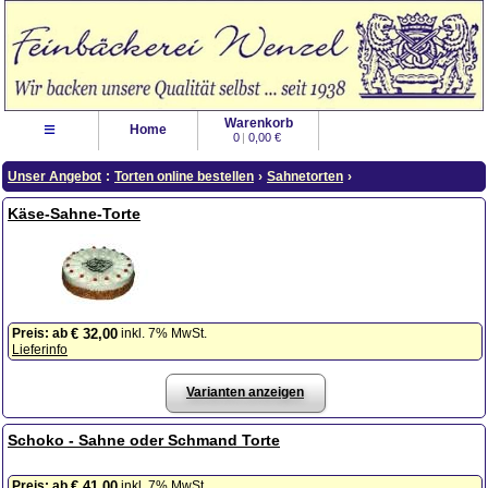
Warenkorb
≡
Home
0
|
0,00 €
Unser Angebot
:
Torten online bestellen
›
Sahnetorten
›
Käse-Sahne-Torte
Preis:
ab
inkl. 7% MwSt.
€ 32,00
Lieferinfo
Varianten anzeigen
Schoko - Sahne oder Schmand Torte
Preis:
ab
inkl. 7% MwSt.
€ 41,00