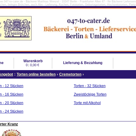
w.047-to-cater.de - Bäckerei Matthias Wenzel - 10247 Berlin - Frankfurter Allee 47 - Ihr Bäckerei Lieferserv
tchen, belegte Brötchen, auch Abo - Lieferung, Kuchen, Fototorten, Geburtagstorten, Hochzeitstorten, Partys
Warenkorb
me
Lieferung & Bezahlung
0
|
0,00 €
Angebot
:
Torten online bestellen
›
Cremetorten
›
n - 12 Stücken
Torten - 32 Stücken
n - 16 Stücken
Zweistöckige Torten
n - 20 Stücken
Torte mit Alkohol
n - 24 Stücken
rter Kranz