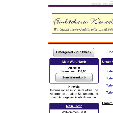
ww
Frühstück, Brot, Brö
Liefergebiet - PLZ Check
Ho
Mein Warenkorb
Unser 
Artikel:
0
Warenwert:
€ 0,00
Torte
Zum Warenkorb
Torte
Torte
Hinweis
Informationen zu Zusatzstoffen und
Torte
Allergenen erhalten Sie umgehend
nach Anfrage im Kontaktformular.
Frankfu
Mein Konto
Willkommen Gast!