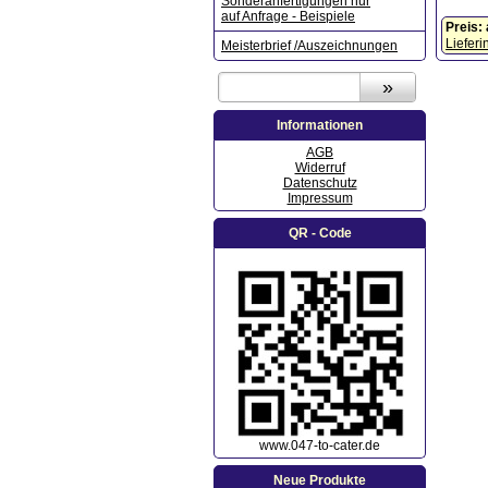
Sonderanfertigungen nur
auf Anfrage - Beispiele
Preis:
Lieferi
Meisterbrief /Auszeichnungen
Informationen
AGB
Widerruf
Datenschutz
Impressum
QR - Code
www.047-to-cater.de
Neue Produkte