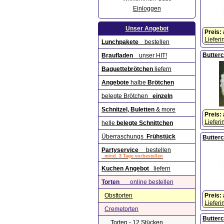
Einloggen
Unser Angebot
Preis:
Lieferi
Lunchpakete
bestellen
Butterc
Braufladen
unser HIT!
Baguettebrötchen
liefern
Angebote
halbe
Brötchen
belegte Brötchen
einzeln
Schnitzel, Buletten
& more
Preis:
Lieferi
helle
belegte Schnittchen
Überraschungs
Frühstück
Butterc
Partyservice
bestellen
mind. 3 Tage vorbestellen
Kuchen Angebot
liefern
Torten
online bestellen
Obsttorten
Preis:
Lieferi
Cremetorten
Butterc
Torten - 12 Stücken