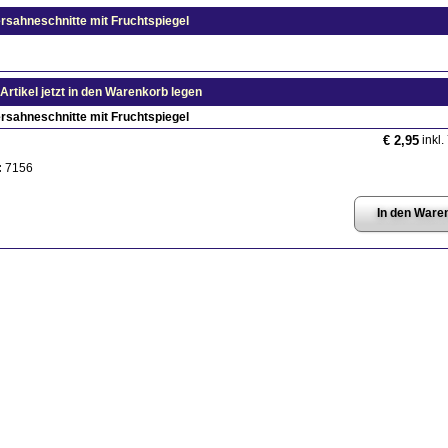
sahneschnitte mit Fruchtspiegel
Artikel jetzt in den Warenkorb legen
sahneschnitte mit Fruchtspiegel
inkl.
€ 2,95
:
7156