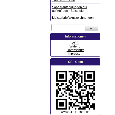
Sonderwünsche
Sonderanfertigungen nur
auf Anfrage - Beispiele
Meisterbrief /Auszeichnungen
Informationen
AGB
Widerruf
Datenschutz
Impressum
QR - Code
www.047-to-cater.de