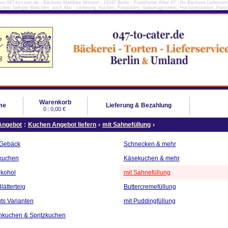
w.047-to-cater.de - Bäckerei Matthias Wenzel - 10247 Berlin - Frankfurter Allee 47 - Ihr Bäckerei Lieferserv
tchen, belegte Brötchen, auch Abo - Lieferung, Kuchen, Fototorten, Geburtagstorten, Hochzeitstorten, Partys
Warenkorb
me
Lieferung & Bezahlung
0
|
0,00 €
Angebot
:
Kuchen Angebot liefern
›
mit Sahnefüllung
›
 Gebäck
Schnecken & mehr
kuchen
Käsekuchen & mehr
lkohol
mit Sahnefüllung
lätterteig
Buttercremefüllung
ts Varianten
mit Puddingfüllung
nkuchen & Spritzkuchen