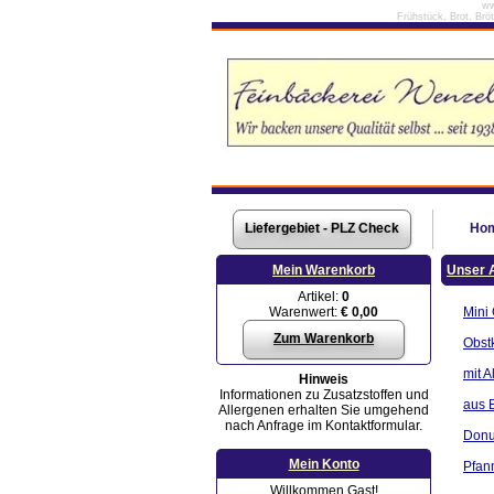
ww
Frühstück, Brot, Brö
Liefergebiet - PLZ Check
Ho
Mein Warenkorb
Unser 
Artikel:
0
Warenwert:
€ 0,00
Mini
Zum Warenkorb
Obst
mit A
Hinweis
Informationen zu Zusatzstoffen und
aus B
Allergenen erhalten Sie umgehend
nach Anfrage im Kontaktformular.
Donu
Mein Konto
Pfan
Willkommen Gast!