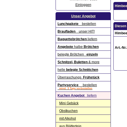
Einloggen
Himbeer
Unser Angebot
Lunchpakete
bestellen
Diesen 
Braufladen
unser HIT!
Himbeer
Baguettebrötchen
liefern
Angebote
halbe
Brötchen
Art.-Nr.
belegte Brötchen
einzeln
Schnitzel, Buletten
& more
helle
belegte Schnittchen
Überraschungs
Frühstück
Partyservice
bestellen
mind. 3 Tage vorbestellen
Kuchen Angebot
liefern
Mini Gebäck
Obstkuchen
mit Alkohol
aus Blätterteig