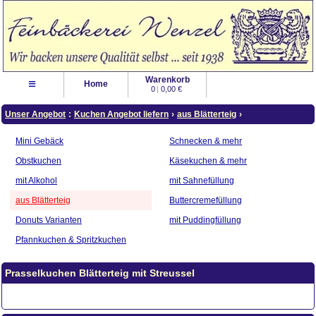
Warenkorb
≡
Home
0
|
0,00 €
Unser Angebot
:
Kuchen Angebot liefern
›
aus Blätterteig
›
Mini Gebäck
Schnecken & mehr
Obstkuchen
Käsekuchen & mehr
mit Alkohol
mit Sahnefüllung
aus Blätterteig
Buttercremefüllung
Donuts Varianten
mit Puddingfüllung
Pfannkuchen & Spritzkuchen
Prasselkuchen Blätterteig mit Streussel