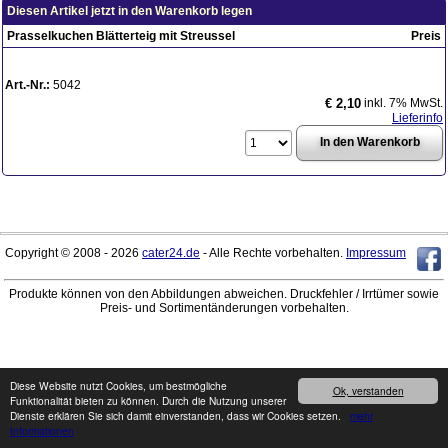
Diesen Artikel jetzt in den Warenkorb legen
Prasselkuchen Blätterteig mit Streussel
Preis
Art.-Nr.:
5042
inkl. 7% MwSt.
€ 2,10
Lieferinfo
Copyright © 2008 - 2026
cater24.de
- Alle Rechte vorbehalten.
Impressum
Produkte können von den Abbildungen abweichen. Druckfehler / Irrtümer sowie
Preis- und Sortimentänderungen vorbehalten.
Diese Website nutzt Cookies, um bestmögliche
Ok, verstanden
Funktionalität bieten zu können. Durch die Nutzung unserer
Dienste erklären Sie sich damit einverstanden, dass wir Cookies setzen.
mehr
Informationen