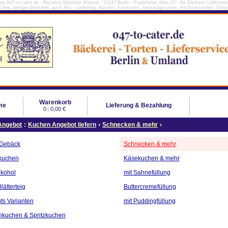
w.047-to-cater.de - Bäckerei Matthias Wenzel - 10247 Berlin - Frankfurter Allee 47 - Ihr Bäckerei Lieferserv
tchen, belegte Brötchen, auch Abo - Lieferung, Kuchen, Fototorten, Geburtagstorten, Hochzeitstorten, Partys
Warenkorb
me
Lieferung & Bezahlung
0
|
0,00 €
Angebot
:
Kuchen Angebot liefern
›
Schnecken & mehr
›
 Gebäck
Schnecken & mehr
kuchen
Käsekuchen & mehr
lkohol
mit Sahnefüllung
lätterteig
Buttercremefüllung
ts Varianten
mit Puddingfüllung
nkuchen & Spritzkuchen