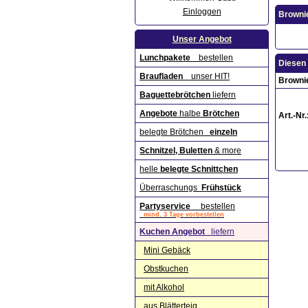
Einloggen
Browni
Unser Angebot
Lunchpakete
bestellen
Diesen 
Braufladen
unser HIT!
Browni
Baguettebrötchen
liefern
Angebote
halbe
Brötchen
Art.-Nr.
belegte Brötchen
einzeln
Schnitzel, Buletten
& more
helle
belegte Schnittchen
Überraschungs
Frühstück
Partyservice
bestellen
mind. 3 Tage vorbestellen
Kuchen Angebot
liefern
Mini Gebäck
Obstkuchen
mit Alkohol
aus Blätterteig