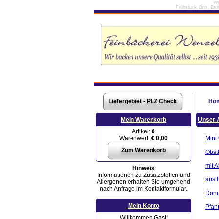
ww
Frühstück, Brot, Brö
Liefergebiet - PLZ Check
Ho
Mein Warenkorb
Unser 
Artikel:
0
Warenwert:
€ 0,00
Mini
Zum Warenkorb
Obst
mit A
Hinweis
Informationen zu Zusatzstoffen und
aus B
Allergenen erhalten Sie umgehend
nach Anfrage im Kontaktformular.
Donu
Mein Konto
Pfan
Willkommen Gast!