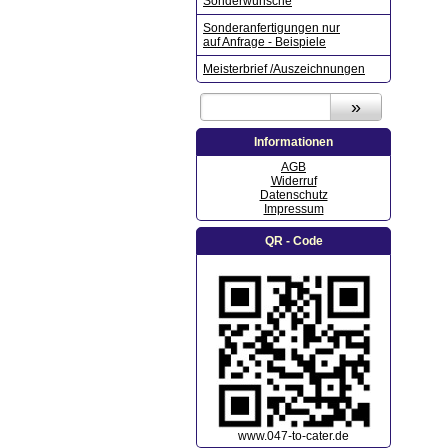
Sonderwünsche
Sonderanfertigungen nur
auf Anfrage - Beispiele
Meisterbrief /Auszeichnungen
Informationen
AGB
Widerruf
Datenschutz
Impressum
QR - Code
www.047-to-cater.de