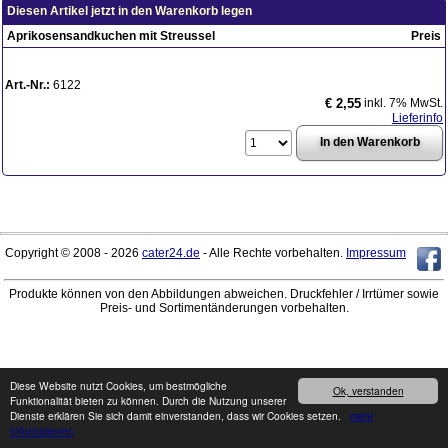
Diesen Artikel jetzt in den Warenkorb legen
Aprikosensandkuchen mit Streussel
Preis
Art.-Nr.:
6122
inkl. 7% MwSt.
€ 2,55
Lieferinfo
Copyright © 2008 - 2026
cater24.de
- Alle Rechte vorbehalten.
Impressum
Produkte können von den Abbildungen abweichen. Druckfehler / Irrtümer sowie
Preis- und Sortimentänderungen vorbehalten.
Diese Website nutzt Cookies, um bestmögliche
Ok, verstanden
Funktionalität bieten zu können. Durch die Nutzung unserer
Dienste erklären Sie sich damit einverstanden, dass wir Cookies setzen.
mehr
Informationen