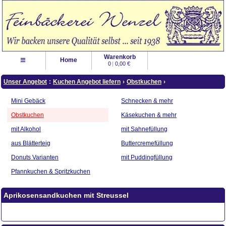
Warenkorb
≡
Home
0
|
0,00 €
Unser Angebot
:
Kuchen Angebot liefern
›
Obstkuchen
›
Mini Gebäck
Schnecken & mehr
Obstkuchen
Käsekuchen & mehr
mit Alkohol
mit Sahnefüllung
aus Blätterteig
Buttercremefüllung
Donuts Varianten
mit Puddingfüllung
Pfannkuchen & Spritzkuchen
Aprikosensandkuchen mit Streussel