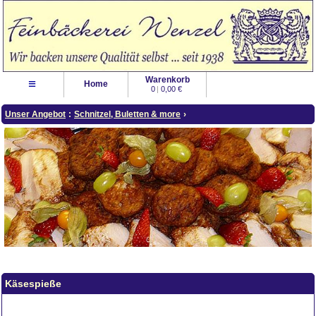
Warenkorb
≡
Home
0
|
0,00 €
Unser Angebot
:
Schnitzel, Buletten & more
›
Käsespieße