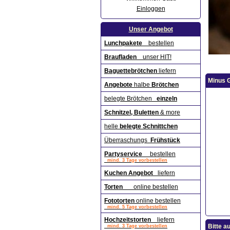
Einloggen
Unser Angebot
Lunchpakete
bestellen
Braufladen
unser HIT!
Baguettebrötchen
liefern
Minus G
Angebote
halbe
Brötchen
belegte Brötchen
einzeln
Schnitzel, Buletten
& more
helle
belegte Schnittchen
Überraschungs
Frühstück
Partyservice
bestellen
mind. 3 Tage vorbestellen
Kuchen Angebot
liefern
Torten
online bestellen
Fototorten
online bestellen
mind. 5 Tage vorbestellen
Hochzeitstorten
liefern
Bitte a
mind. 3 Tage vorbestellen