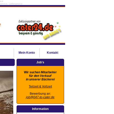
ice
ervice, Lieferservice
Mein
Konto
Kontakt
Job's
Wir suchen Mitarbeiter
für den Verkauf
in unserer Bäckerei
Teilzeit & Vollzeit
Bewerbung an:
job@047-to-cater.de
Information