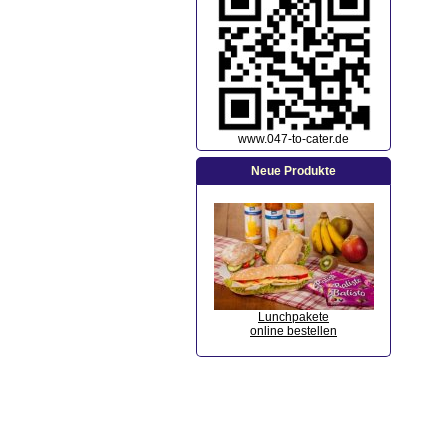
www.047-to-cater.de
Neue Produkte
Lunchpakete
online bestellen