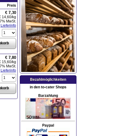
Preis
€ 7,30
€ 14,60
/kg
. 7% MwSt.
Lieferinfo
€ 7,80
€ 15,60
/kg
. 7% MwSt.
Lieferinfo
Bezahlmöglichkeiten
in den to-cater Shops
Barzahlung
Paypal