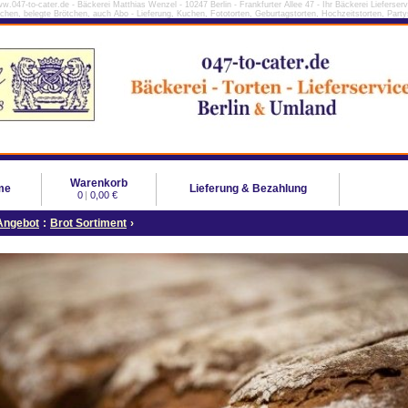
w.047-to-cater.de - Bäckerei Matthias Wenzel - 10247 Berlin - Frankfurter Allee 47 - Ihr Bäckerei Lieferserv
tchen, belegte Brötchen, auch Abo - Lieferung, Kuchen, Fototorten, Geburtagstorten, Hochzeitstorten, Partys
Warenkorb
me
Lieferung & Bezahlung
0
|
0,00 €
Angebot
:
Brot Sortiment
›