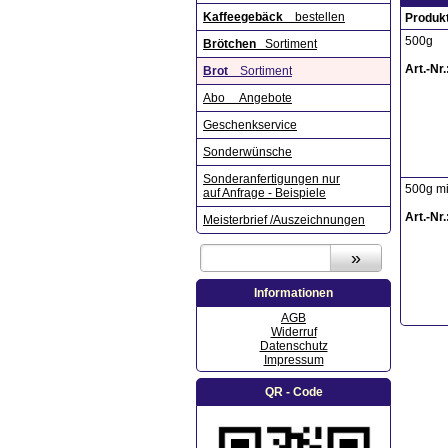
Kaffeegebäck
bestellen
Produk
500g
Brötchen
Sortiment
Art.-Nr.
Brot
Sortiment
Abo Angebote
Geschenkservice
Sonderwünsche
Sonderanfertigungen nur
500g m
auf Anfrage - Beispiele
Art.-Nr.
Meisterbrief /Auszeichnungen
Informationen
AGB
Widerruf
Datenschutz
Impressum
QR - Code