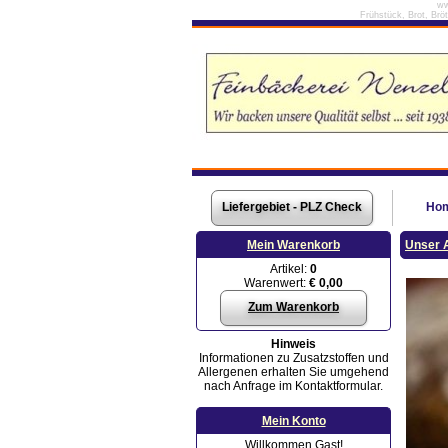
ww
Frühstück, Brot, Brö
Liefergebiet - PLZ Check
Ho
Mein Warenkorb
Unser 
Artikel:
0
Warenwert:
€ 0,00
Zum Warenkorb
Hinweis
Informationen zu Zusatzstoffen und
Allergenen erhalten Sie umgehend
nach Anfrage im Kontaktformular.
Mein Konto
Willkommen Gast!