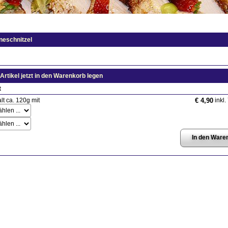
neschnitzel
Artikel jetzt in den Warenkorb legen
t
lt ca. 120g mit
inkl.
€ 4,90