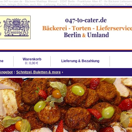
w.047-to-cater.de - Bäckerei Matthias Wenzel - 10247 Berlin - Frankfurter Allee 47 - Ihr Bäckerei Lieferserv
tchen, belegte Brötchen, auch Abo - Lieferung, Kuchen, Fototorten, Geburtagstorten, Hochzeitstorten, Partys
Warenkorb
me
Lieferung & Bezahlung
0
|
0,00 €
Angebot
:
Schnitzel, Buletten & more
›