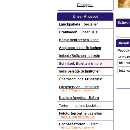
Einloggen
Unser Angebot
Schwei
Lunchpakete
bestellen
Braufladen
unser HIT!
Baguettebrötchen
liefern
Diesen 
Angebote
halbe
Brötchen
Produk
belegte Brötchen
einzeln
Stück ka
Schnitzel, Buletten
& more
helle
belegte Schnittchen
Überraschungs
Frühstück
Partyservice
bestellen
mind. 3 Tage vorbestellen
Kuchen Angebot
liefern
Torten
online bestellen
Fototorten
online bestellen
mind. 5 Tage vorbestellen
Hochzeitstorten
liefern
mind. 3 Tage vorbestellen